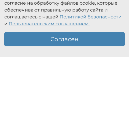
согласие на обработку файлов cookie, которые
обеспечивают правильную работу сайта и
соглашаетесь с нашей
Политикой безопасности
и
Пользовательским соглашением.
Согласен
Главная
Поиск
Корзина
Избранное
Описание
Описание
Защита от угона и случайных списаний:
чехол-блокиратор для ключей, карт и
дорожных транспондеров таких как : Главная
Дорога, Западный Скроростной Диаметр (
ЗСД ), Магистраль Северной Столицы,
Автодор и др Описание: Каждое утро вы
кладёте в карман ключи от автомобиля,