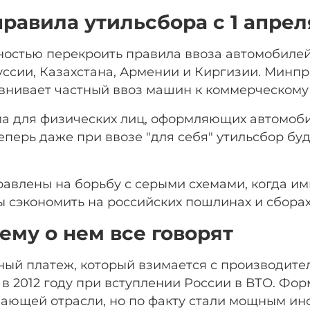
правила утильсбора с 1 апрел
лностью перекроить правила ввоза автомобилей
ссии, Казахстана, Армении и Киргизии. Минп
внивает частный ввоз машин к коммерческому 
ма для физических лиц, оформляющих автомоб
перь даже при ввозе "для себя" утильсбор бу
равлены на борьбу с серыми схемами, когда и
ы сэкономить на российских пошлинах и сборах
чему о нем все говорят
ный платеж, который взимается с производите
 в 2012 году при вступлении России в ВТО. Фо
ающей отрасли, но по факту стали мощным ин