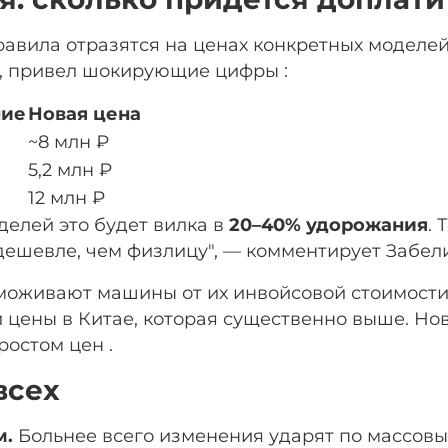
авила отразятся на ценах конкретных моделей.
, привел шокирующие цифры :
ние
Новая цена
~8 млн ₽
5,2 млн ₽
12 млн ₽
делей это будет вилка в
20–40% удорожания
. 
дешевле, чем физлицу", — комментирует Забели
оживают машины от их инвойсовой стоимости (
цены в Китае, которая существенно выше. Нов
ростом цен .
всех
м.
Больнее всего изменения ударят по массовым