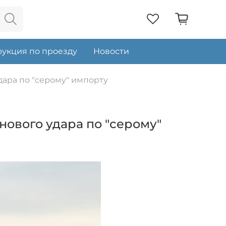
укция по проезду
Новости
дара по "серому" импорту
нового удара по "серому"