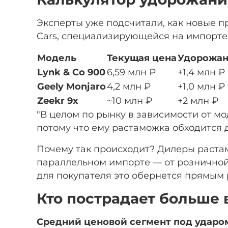
Эксперты уже подсчитали, как новые пр
Cars, специализирующейся на импорте
Модель
Текущая цена
Удорожа
Lynk & Co 900
6,59 млн ₽
+1,4 млн ₽
Geely Monjaro
4,2 млн ₽
+1,0 млн ₽
Zeekr 9x
~10 млн ₽
+2 млн ₽
"В целом по рынку в зависимости от мо
потому что ему растаможка обходится 
Почему так происходит? Дилеры растам
параллельном импорте — от розничной 
для покупателя это обернется прямым 
Кто пострадает больше 
Средний ценовой сегмент под ударо