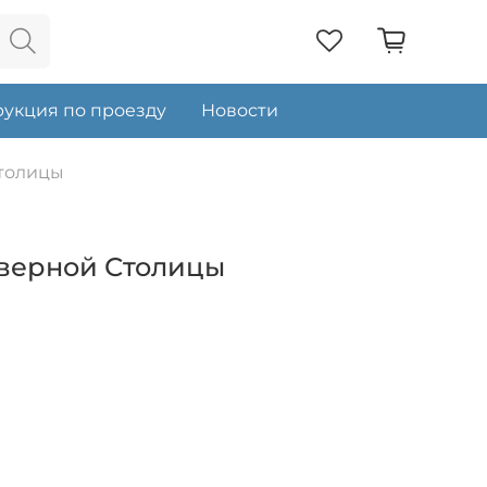
укция по проезду
Новости
Столицы
еверной Столицы